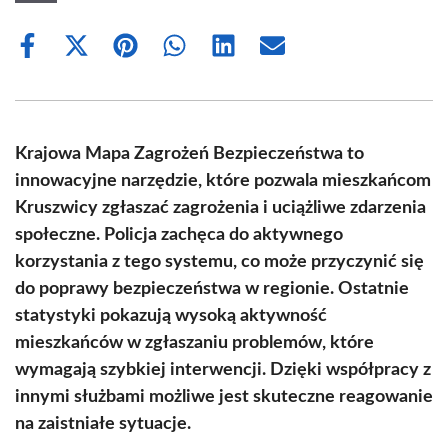
Share
Share
Share
Share
Share
Share
on
on
on
on
on
on
Facebook
X
Pinterest
WhatsApp
LinkedIn
Email
(Twitter)
Krajowa Mapa Zagrożeń Bezpieczeństwa to
innowacyjne narzędzie, które pozwala mieszkańcom
Kruszwicy zgłaszać zagrożenia i uciążliwe zdarzenia
społeczne. Policja zachęca do aktywnego
korzystania z tego systemu, co może przyczynić się
do poprawy bezpieczeństwa w regionie. Ostatnie
statystyki pokazują wysoką aktywność
mieszkańców w zgłaszaniu problemów, które
wymagają szybkiej interwencji. Dzięki współpracy z
innymi służbami możliwe jest skuteczne reagowanie
na zaistniałe sytuacje.