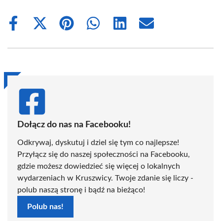
Share
Share
Share
Share
Share
Share
on
on
on
on
on
on
Facebook
X
Pinterest
WhatsApp
LinkedIn
Email
(Twitter)
Dołącz do nas na Facebooku!
Odkrywaj, dyskutuj i dziel się tym co najlepsze!
Przyłącz się do naszej społeczności na Facebooku,
gdzie możesz dowiedzieć się więcej o lokalnych
wydarzeniach w Kruszwicy. Twoje zdanie się liczy -
polub naszą stronę i bądź na bieżąco!
Polub nas!