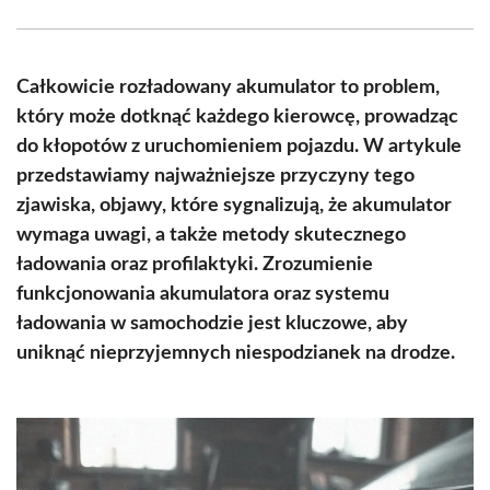
Facebook
X
Pinterest
WhatsApp
LinkedIn
Email
(Twitter)
Całkowicie rozładowany akumulator to problem,
który może dotknąć każdego kierowcę, prowadząc
do kłopotów z uruchomieniem pojazdu. W artykule
przedstawiamy najważniejsze przyczyny tego
zjawiska, objawy, które sygnalizują, że akumulator
wymaga uwagi, a także metody skutecznego
ładowania oraz profilaktyki. Zrozumienie
funkcjonowania akumulatora oraz systemu
ładowania w samochodzie jest kluczowe, aby
uniknąć nieprzyjemnych niespodzianek na drodze.