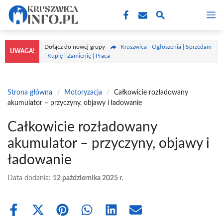
Przejdź
M
do
treści
Dołącz do nowej grupy
Kruszwica - Ogłoszenia | Sprzedam
UWAGA!
| Kupię | Zamienię | Praca
Strona główna
/
Motoryzacja
/
Całkowicie rozładowany
akumulator – przyczyny, objawy i ładowanie
Całkowicie rozładowany
akumulator – przyczyny, objawy i
ładowanie
Data dodania:
12 października 2025 r.
Share
Share
Share
Share
Share
Share
on
on
on
on
on
on