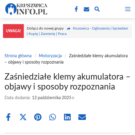
Przejdź
M
do
treści
Dołącz do nowej grupy
Kruszwica - Ogłoszenia | Sprzedam
UWAGA!
| Kupię | Zamienię | Praca
Strona główna
/
Motoryzacja
/
Zaśniedziałe klemy akumulatora
– objawy i sposoby rozpoznania
Zaśniedziałe klemy akumulatora –
objawy i sposoby rozpoznania
Data dodania:
12 października 2025 r.
Share
Share
Share
Share
Share
Share
on
on
on
on
on
on
Facebook
X
Pinterest
WhatsApp
LinkedIn
Email
(Twitter)