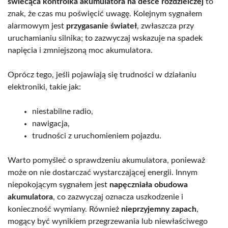
świecąca kontrolka akumulatora na desce rozdzielczej
to
znak, że czas mu poświęcić uwagę. Kolejnym sygnałem
alarmowym jest
przygasanie świateł
, zwłaszcza przy
uruchamianiu silnika; to zazwyczaj wskazuje na spadek
napięcia i zmniejszoną moc akumulatora.
Oprócz tego, jeśli pojawiają się trudności w działaniu
elektroniki, takie jak:
niestabilne radio,
nawigacja,
trudności z uruchomieniem pojazdu.
Warto pomyśleć o sprawdzeniu akumulatora, ponieważ
może on nie dostarczać wystarczającej energii. Innym
niepokojącym sygnałem jest
napęczniała obudowa
akumulatora
, co zazwyczaj oznacza uszkodzenie i
konieczność wymiany. Również
nieprzyjemny zapach
,
mogący być wynikiem przegrzewania lub niewłaściwego