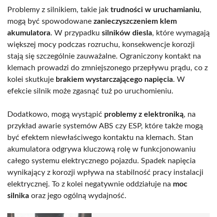
Problemy z silnikiem, takie jak
trudności w uruchamianiu
,
mogą być spowodowane
zanieczyszczeniem klem
akumulatora
. W przypadku
silników diesla
, które wymagają
większej mocy podczas rozruchu, konsekwencje korozji
stają się szczególnie zauważalne. Ograniczony kontakt na
klemach prowadzi do zmniejszonego przepływu prądu, co z
kolei skutkuje
brakiem wystarczającego napięcia
. W
efekcie silnik może zgasnąć tuż po uruchomieniu.
Dodatkowo, mogą wystąpić
problemy z elektroniką
, na
przykład awarie systemów ABS czy ESP, które także mogą
być efektem niewłaściwego kontaktu na klemach. Stan
akumulatora odgrywa kluczową rolę w funkcjonowaniu
całego systemu elektrycznego pojazdu. Spadek napięcia
wynikający z korozji wpływa na stabilność pracy instalacji
elektrycznej. To z kolei negatywnie oddziałuje na
moc
silnika
oraz jego ogólną wydajność.