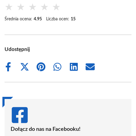
★
★
★
★
★
Średnia ocena:
4.95
Liczba ocen:
15
Udostępnij
Share
Share
Share
Share
Share
Share
on
on
on
on
on
on
Facebook
X
Pinterest
WhatsApp
LinkedIn
Email
(Twitter)
Dołącz do nas na Facebooku!