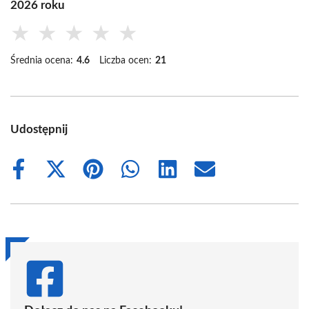
2026 roku
★
★
★
★
★
Średnia ocena:
4.6
Liczba ocen:
21
Udostępnij
Share
Share
Share
Share
Share
Share
on
on
on
on
on
on
Facebook
X
Pinterest
WhatsApp
LinkedIn
Email
(Twitter)