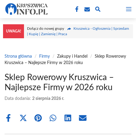
Przejdź
M
do
treści
Dołącz do nowej grupy
Kruszwica - Ogłoszenia | Sprzedam
UWAGA!
| Kupię | Zamienię | Praca
Strona główna
/
Firmy
/
Zakupy i Handel
/
Sklep Rowerowy
Kruszwica – Najlepsze Firmy w 2026 roku
Sklep Rowerowy Kruszwica –
Najlepsze Firmy w 2026 roku
Data dodania:
2 sierpnia 2026 r.
Share
Share
Share
Share
Share
Share
on
on
on
on
on
on
Facebook
X
Pinterest
WhatsApp
LinkedIn
Email
(Twitter)