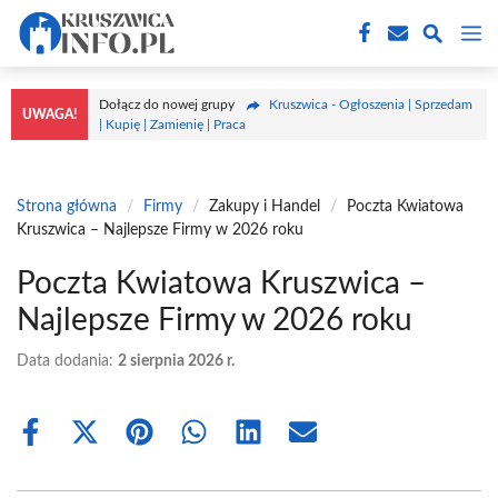
Przejdź
M
do
treści
Dołącz do nowej grupy
Kruszwica - Ogłoszenia | Sprzedam
UWAGA!
| Kupię | Zamienię | Praca
Strona główna
/
Firmy
/
Zakupy i Handel
/
Poczta Kwiatowa
Kruszwica – Najlepsze Firmy w 2026 roku
Poczta Kwiatowa Kruszwica –
Najlepsze Firmy w 2026 roku
Data dodania:
2 sierpnia 2026 r.
Share
Share
Share
Share
Share
Share
on
on
on
on
on
on
Facebook
X
Pinterest
WhatsApp
LinkedIn
Email
(Twitter)