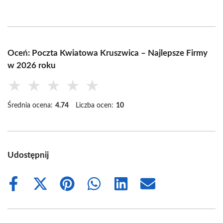
Oceń: Poczta Kwiatowa Kruszwica – Najlepsze Firmy
w 2026 roku
★
★
★
★
★
Średnia ocena:
4.74
Liczba ocen:
10
Udostępnij
Share
Share
Share
Share
Share
Share
on
on
on
on
on
on
Facebook
X
Pinterest
WhatsApp
LinkedIn
Email
(Twitter)