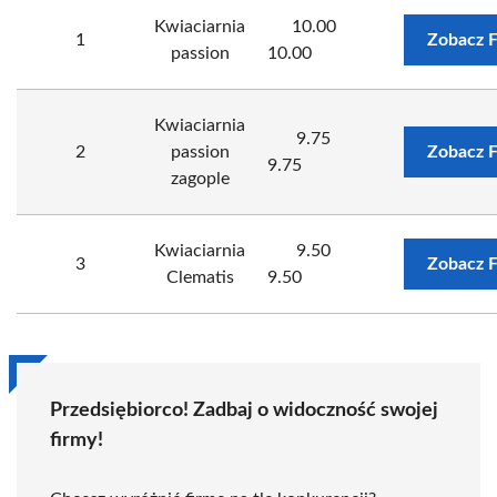
Kwiaciarnia
10.00
1
Zobacz 
passion
10.00
Kwiaciarnia
9.75
2
passion
Zobacz 
9.75
zagople
Kwiaciarnia
9.50
3
Zobacz 
Clematis
9.50
Przedsiębiorco! Zadbaj o widoczność swojej
firmy!