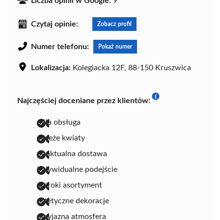
Liczba opinii w Google:
9
Czytaj opinie:
Zobacz profil
Numer telefonu:
Pokaż numer
Lokalizacja:
Kolegiacka 12F, 88-150 Kruszwica
Najczęściej doceniane przez klientów:
miła obsługa
świeże kwiaty
punktualna dostawa
indywidualne podejście
szeroki asortyment
estetyczne dekoracje
przyjazna atmosfera