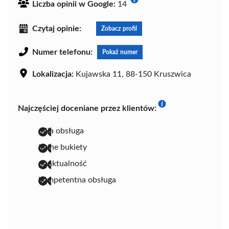
Liczba opinii w Google:
14
Czytaj opinie:
Zobacz profil
Numer telefonu:
Pokaż numer
Lokalizacja:
Kujawska 11, 88-150 Kruszwica
Najczęściej doceniane przez klientów:
miła obsługa
ładne bukiety
punktualność
kompetentna obsługa