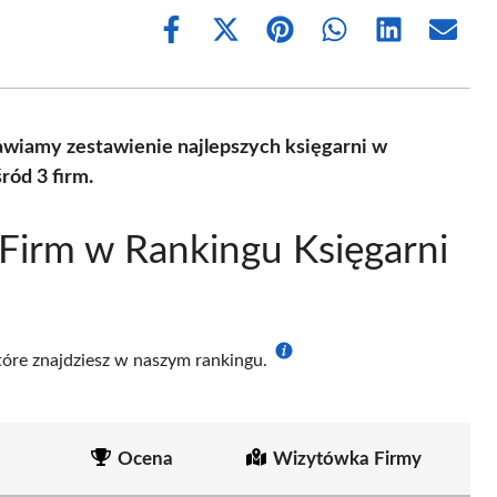
Share
Share
Share
Share
Share
Share
on
on
on
on
on
on
Facebook
X
Pinterest
WhatsApp
LinkedIn
Email
(Twitter)
awiamy zestawienie najlepszych księgarni w
ród 3 firm.
Firm w Rankingu Księgarni
które znajdziesz w naszym rankingu.
Ocena
Wizytówka Firmy