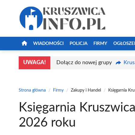
Przejdź
do
treści
WIADOMOŚCI
POLICJA
FIRMY
OGŁOSZE
UWAGA!
Dołącz do nowej grupy
Krus
Strona główna
/
Firmy
/
Zakupy i Handel
/
Księgarnia Kr
Księgarnia Kruszwica
2026 roku