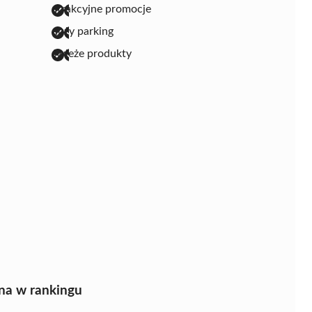
atrakcyjne promocje
duży parking
świeże produkty
na w rankingu