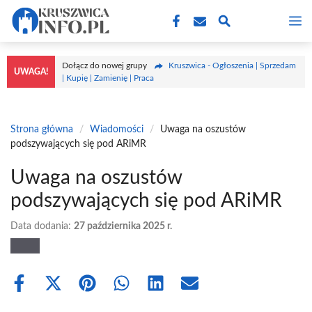
Przejdź
M
do
treści
Dołącz do nowej grupy
Kruszwica - Ogłoszenia | Sprzedam
UWAGA!
| Kupię | Zamienię | Praca
Strona główna
/
Wiadomości
/
Uwaga na oszustów
podszywających się pod ARiMR
Uwaga na oszustów
podszywających się pod ARiMR
Data dodania:
27 października 2025 r.
Share
Share
Share
Share
Share
Share
on
on
on
on
on
on
Facebook
X
Pinterest
WhatsApp
LinkedIn
Email