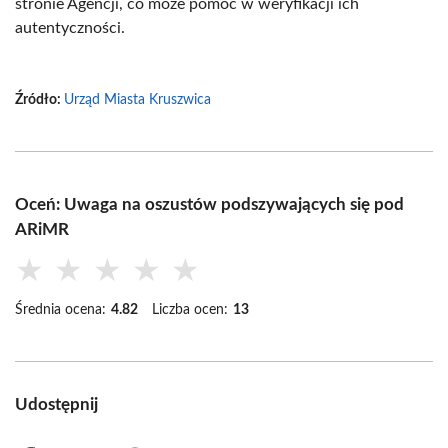
stronie Agencji, co może pomóc w weryfikacji ich
autentyczności.
Źródło:
Urząd Miasta Kruszwica
Oceń: Uwaga na oszustów podszywających się pod
ARiMR
★
★
★
★
★
Średnia ocena:
4.82
Liczba ocen:
13
Udostępnij