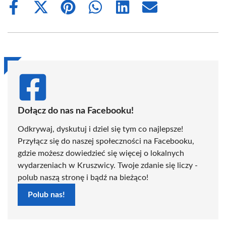
Share
Share
Share
Share
Share
Share
on
on
on
on
on
on
Facebook
X
Pinterest
WhatsApp
LinkedIn
Email
(Twitter)
Dołącz do nas na Facebooku!
Odkrywaj, dyskutuj i dziel się tym co najlepsze!
Przyłącz się do naszej społeczności na Facebooku,
gdzie możesz dowiedzieć się więcej o lokalnych
wydarzeniach w Kruszwicy. Twoje zdanie się liczy -
polub naszą stronę i bądź na bieżąco!
Polub nas!