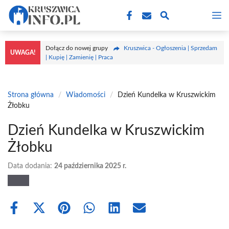
Przejdź
M
do
treści
Dołącz do nowej grupy
Kruszwica - Ogłoszenia | Sprzedam
UWAGA!
| Kupię | Zamienię | Praca
Strona główna
/
Wiadomości
/
Dzień Kundelka w Kruszwickim
Żłobku
Dzień Kundelka w Kruszwickim
Żłobku
Data dodania:
24 października 2025 r.
Share
Share
Share
Share
Share
Share
on
on
on
on
on
on
Facebook
X
Pinterest
WhatsApp
LinkedIn
Email