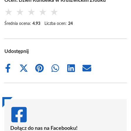
Oceń: Dzień Kundelka w Kruszwickim Żłobku
★
★
★
★
★
Średnia ocena:
4.93
Liczba ocen:
24
Udostępnij
Share
Share
Share
Share
Share
Share
on
on
on
on
on
on
Facebook
X
Pinterest
WhatsApp
LinkedIn
Email
(Twitter)
Dołącz do nas na Facebooku!