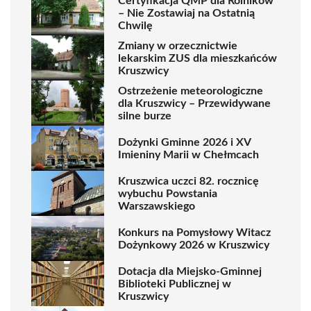
Certyfikacja QMP dla Rolników
– Nie Zostawiaj na Ostatnią
Chwilę
Zmiany w orzecznictwie
lekarskim ZUS dla mieszkańców
Kruszwicy
Ostrzeżenie meteorologiczne
dla Kruszwicy – Przewidywane
silne burze
Dożynki Gminne 2026 i XV
Imieniny Marii w Chełmcach
Kruszwica uczci 82. rocznicę
wybuchu Powstania
Warszawskiego
Konkurs na Pomysłowy Witacz
Dożynkowy 2026 w Kruszwicy
Dotacja dla Miejsko-Gminnej
Biblioteki Publicznej w
Kruszwicy