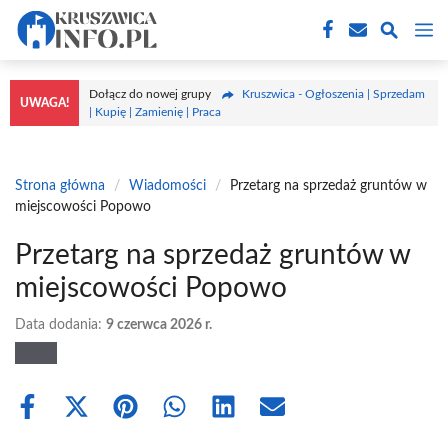
Przejdź
M
do
treści
Dołącz do nowej grupy
Kruszwica - Ogłoszenia | Sprzedam
UWAGA!
| Kupię | Zamienię | Praca
Strona główna
/
Wiadomości
/
Przetarg na sprzedaż gruntów w
miejscowości Popowo
Przetarg na sprzedaż gruntów w
miejscowości Popowo
Data dodania:
9 czerwca 2026 r.
Share
Share
Share
Share
Share
Share
on
on
on
on
on
on
Facebook
X
Pinterest
WhatsApp
LinkedIn
Email