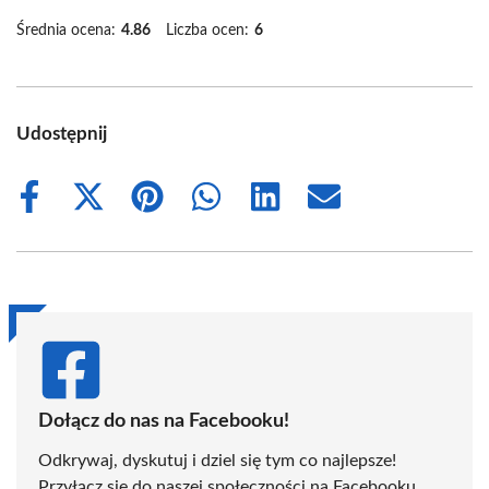
Średnia ocena:
4.86
Liczba ocen:
6
Udostępnij
Share
Share
Share
Share
Share
Share
on
on
on
on
on
on
Facebook
X
Pinterest
WhatsApp
LinkedIn
Email
(Twitter)
Dołącz do nas na Facebooku!
Odkrywaj, dyskutuj i dziel się tym co najlepsze!
Przyłącz się do naszej społeczności na Facebooku,