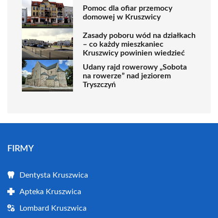
Pomoc dla ofiar przemocy
domowej w Kruszwicy
Zasady poboru wód na działkach
– co każdy mieszkaniec
Kruszwicy powinien wiedzieć
Udany rajd rowerowy „Sobota
na rowerze” nad jeziorem
Tryszczyń
FIRMY
Dentysta Kruszwica
Apteka Kruszwica
Lombard Kruszwica