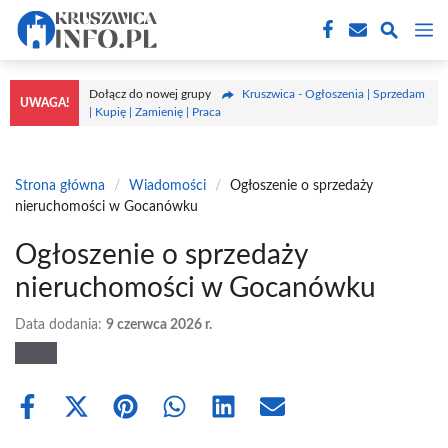
Przejdź
M
do
treści
Dołącz do nowej grupy
Kruszwica - Ogłoszenia | Sprzedam
UWAGA!
| Kupię | Zamienię | Praca
Strona główna
/
Wiadomości
/
Ogłoszenie o sprzedaży
nieruchomości w Gocanówku
Ogłoszenie o sprzedaży
nieruchomości w Gocanówku
Data dodania:
9 czerwca 2026 r.
Share
Share
Share
Share
Share
Share
on
on
on
on
on
on
Facebook
X
Pinterest
WhatsApp
LinkedIn
Email