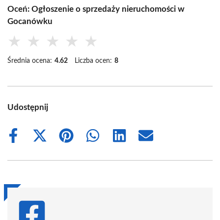
Oceń: Ogłoszenie o sprzedaży nieruchomości w
Gocanówku
★
★
★
★
★
Średnia ocena:
4.62
Liczba ocen:
8
Udostępnij
Share
Share
Share
Share
Share
Share
on
on
on
on
on
on
Facebook
X
Pinterest
WhatsApp
LinkedIn
Email
(Twitter)