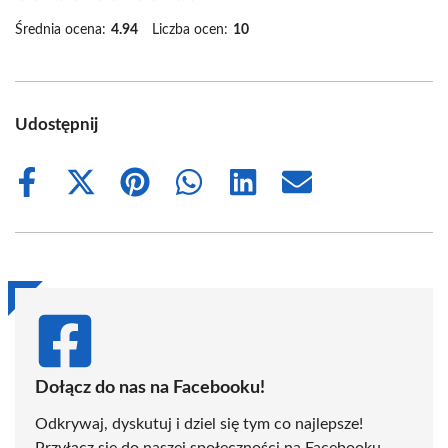
Średnia ocena:
4.94
Liczba ocen:
10
Udostępnij
Share
Share
Share
Share
Share
Share
on
on
on
on
on
on
Facebook
X
Pinterest
WhatsApp
LinkedIn
Email
(Twitter)
Dołącz do nas na Facebooku!
Odkrywaj, dyskutuj i dziel się tym co najlepsze!