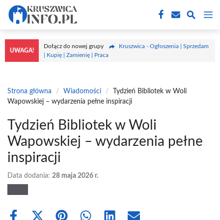
Przejdź
M
do
treści
Dołącz do nowej grupy
Kruszwica - Ogłoszenia | Sprzedam
UWAGA!
| Kupię | Zamienię | Praca
Strona główna
/
Wiadomości
/
Tydzień Bibliotek w Woli
Wapowskiej – wydarzenia pełne inspiracji
Tydzień Bibliotek w Woli
Wapowskiej – wydarzenia pełne
inspiracji
Data dodania:
28 maja 2026 r.
Share
Share
Share
Share
Share
Share