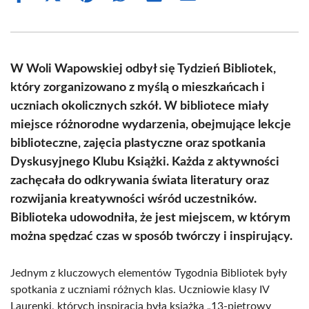
on
on
on
on
on
on
Facebook
X
Pinterest
WhatsApp
LinkedIn
Email
(Twitter)
W Woli Wapowskiej odbył się Tydzień Bibliotek,
który zorganizowano z myślą o mieszkańcach i
uczniach okolicznych szkół. W bibliotece miały
miejsce różnorodne wydarzenia, obejmujące lekcje
biblioteczne, zajęcia plastyczne oraz spotkania
Dyskusyjnego Klubu Książki. Każda z aktywności
zachęcała do odkrywania świata literatury oraz
rozwijania kreatywności wśród uczestników.
Biblioteka udowodniła, że jest miejscem, w którym
można spędzać czas w sposób twórczy i inspirujący.
Jednym z kluczowych elementów Tygodnia Bibliotek były
spotkania z uczniami różnych klas. Uczniowie klasy IV
Laurenki, których inspiracją była książka „13-piętrowy