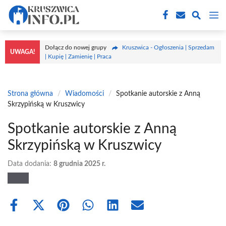
Przejdź
M
do
treści
Dołącz do nowej grupy
Kruszwica - Ogłoszenia | Sprzedam
UWAGA!
| Kupię | Zamienię | Praca
Strona główna
/
Wiadomości
/
Spotkanie autorskie z Anną
Skrzypińską w Kruszwicy
Spotkanie autorskie z Anną
Skrzypińską w Kruszwicy
Data dodania:
8 grudnia 2025 r.
Share
Share
Share
Share
Share
Share
on
on
on
on
on
on
Facebook
X
Pinterest
WhatsApp
LinkedIn
Email