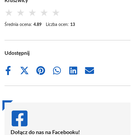
Kruszwicy
★
★
★
★
★
Średnia ocena:
4.89
Liczba ocen:
13
Udostępnij
Share
Share
Share
Share
Share
Share
on
on
on
on
on
on
Facebook
X
Pinterest
WhatsApp
LinkedIn
Email
(Twitter)
Dołącz do nas na Facebooku!