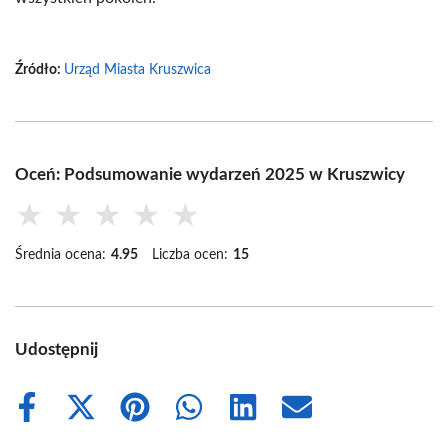
Źródło:
Urząd Miasta Kruszwica
Oceń: Podsumowanie wydarzeń 2025 w Kruszwicy
★
★
★
★
★
Średnia ocena:
4.95
Liczba ocen:
15
Udostępnij
Share
Share
Share
Share
Share
Share
on
on
on
on
on
on
Facebook
X
Pinterest
WhatsApp
LinkedIn
Email