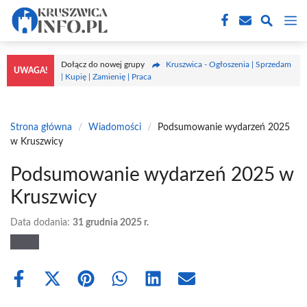
Przejdź
M
do
treści
Dołącz do nowej grupy
Kruszwica - Ogłoszenia | Sprzedam
UWAGA!
| Kupię | Zamienię | Praca
Strona główna
/
Wiadomości
/
Podsumowanie wydarzeń 2025
w Kruszwicy
Podsumowanie wydarzeń 2025 w
Kruszwicy
Data dodania:
31 grudnia 2025 r.
Share
Share
Share
Share
Share
Share
on
on
on
on
on
on
Facebook
X
Pinterest
WhatsApp
LinkedIn
Email