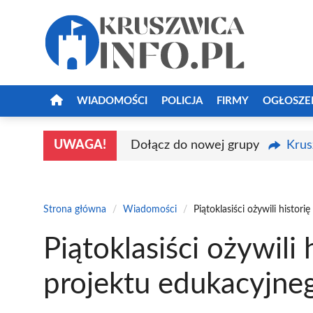
Przejdź
do
treści
WIADOMOŚCI
POLICJA
FIRMY
OGŁOSZE
UWAGA!
Dołącz do nowej grupy
Krus
Strona główna
/
Wiadomości
/
Piątoklasiści ożywili histo
Piątoklasiści ożywili
projektu edukacyjne