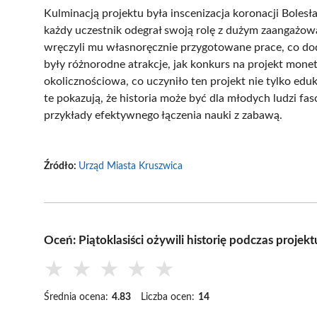
Kulminacją projektu była inscenizacja koronacji Boles
każdy uczestnik odegrał swoją rolę z dużym zaangażowa
wręczyli mu własnoręcznie przygotowane prace, co do
były różnorodne atrakcje, jak konkurs na projekt mon
okolicznościowa, co uczyniło ten projekt nie tylko ed
te pokazują, że historia może być dla młodych ludzi f
przykłady efektywnego łączenia nauki z zabawą.
Źródło:
Urząd Miasta Kruszwica
Oceń: Piątoklasiści ożywili historię podczas proj
★
★
★
★
★
Średnia ocena:
4.83
Liczba ocen:
14