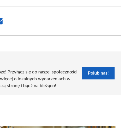
Share
on
Email
sze! Przyłącz się do naszej społeczności
Polub nas!
 więcej o lokalnych wydarzeniach w
szą stronę i bądź na bieżąco!