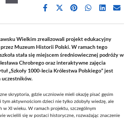
Share
Share
Share
Share
Share
Share
on
on
on
on
on
on
Facebook
X
Pinterest
WhatsApp
LinkedIn
Email
(Twitter)
ławsku Wielkim zrealizowali projekt edukacyjny
 przez Muzeum Historii Polski. W ramach tego
 szkoła stała się miejscem średniowiecznej podróży w
olesława Chrobrego oraz interaktywne zajęcia
ytuł „Szkoły 1000-lecia Królestwa Polskiego” jest
 uczestników.
zne skryptoria, gdzie uczniowie mieli okazję pisać gęsim
 tym aktywnościom dzieci nie tylko zdobyły wiedzę, ale
ch w XI wieku. W ramach projektu, szczególnym
ie wcielili się w postaci historyczne, rozważając znaczenie