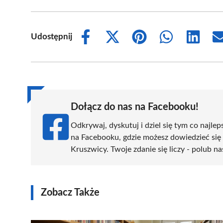
Udostępnij
Share
Share
Share
Share
Share
on
on
on
on
on
Facebook
X
Pinterest
WhatsApp
LinkedIn
(Twitter)
Dołącz do nas na Facebooku!
Odkrywaj, dyskutuj i dziel się tym co najlep
na Facebooku, gdzie możesz dowiedzieć się
Kruszwicy. Twoje zdanie się liczy - polub na
Zobacz Także