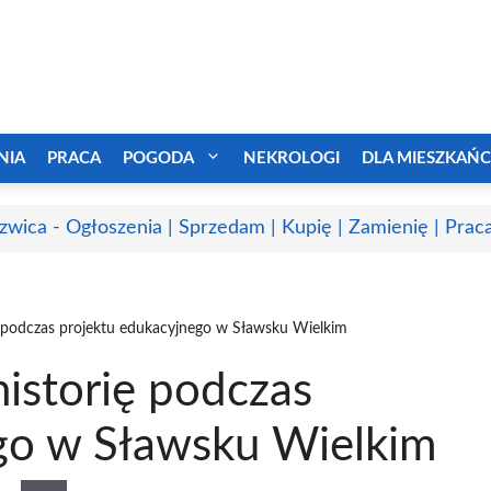
NIA
PRACA
POGODA
NEKROLOGI
DLA MIESZKAŃ
zwica - Ogłoszenia | Sprzedam | Kupię | Zamienię | Prac
rię podczas projektu edukacyjnego w Sławsku Wielkim
 historię podczas
go w Sławsku Wielkim