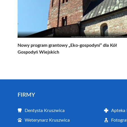
Nowy program grantowy „Eko-gospodyni” dla Kół
Gospodyń Wiejskich
FIRMY
Dentysta Kruszwica
Apteka 
Weterynarz Kruszwica
Fotogra