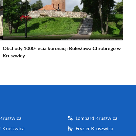
Obchody 1000-lecia koronacji Bolesława Chrobrego w
Kruszwicy
Kruszwica
Lombard Kruszwica
f Kruszwica
Fryzjer Kruszwica