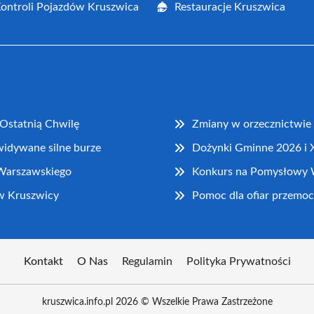
Kontroli Pojazdów Kruszwica
Restauracje Kruszwica
 Ostatnią Chwilę
Zmiany w orzecznictwie
widywane silne burze
Dożynki Gminne 2026 i 
 Warszawskiego
Konkurs na Pomysłowy 
 w Kruszwicy
Pomoc dla ofiar przemo
Kontakt
O Nas
Regulamin
Polityka Prywatności
kruszwica.info.pl 2026 © Wszelkie Prawa Zastrzeżone