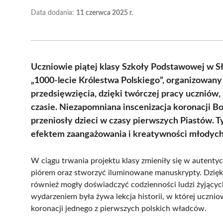
Data dodania:
11 czerwca 2025 r.
Uczniowie piątej klasy Szkoły Podstawowej w S
„1000-lecie Królestwa Polskiego”, organizowany
przedsięwzięcia, dzięki twórczej pracy uczniów,
czasie. Niezapomniana inscenizacja koronacji B
przeniosły dzieci w czasy pierwszych Piastów. T
efektem zaangażowania i kreatywności młodych
W ciągu trwania projektu klasy zmieniły się w autentyc
piórem oraz stworzyć iluminowane manuskrypty. Dzięki
również mogły doświadczyć codzienności ludzi żyjący
wydarzeniem była żywa lekcja historii, w której uczniow
koronacji jednego z pierwszych polskich władców.