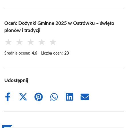
Oceń: Dożynki Gminne 2025 w Ostrówku – święto
plonów i tradycji
★
★
★
★
★
Średnia ocena:
4.6
Liczba ocen:
23
Udostępnij
Share
Share
Share
Share
Share
Share
on
on
on
on
on
on
Facebook
X
Pinterest
WhatsApp
LinkedIn
Email
(Twitter)