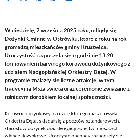
on
on
on
on
on
on
Facebook
X
Pinterest
WhatsApp
LinkedIn
Email
(Twitter)
W niedzielę, 7 września 2025 roku, odbyły się
Dożynki Gminne w Ostrówku, które z roku na rok
gromadzą mieszkańców gminy Kruszwica.
Uroczystość rozpoczęła się o godzinie 13:20
formowaniem barwnego korowodu dożynkowego z
udziałem Nadgoplańskiej Orkiestry Dętej. W
programie znalazły się liczne atrakcje, w tym
tradycyjna Msza święta oraz ceremonie związane z
rolniczym dorobkiem lokalnej społeczności.
Korowód dożynkowy, na czele którego maszerowała
Orkiestra Dęta, składał się z pocztów sztandarowych,
starostów dożynek oraz delegacji sołectw, niosących
wieńce dożynkowe. Uroczyste obchody rozpoczęły się