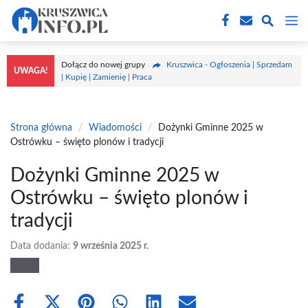
Przejdź
M
do
treści
Dołącz do nowej grupy
Kruszwica - Ogłoszenia | Sprzedam
UWAGA!
| Kupię | Zamienię | Praca
Strona główna
/
Wiadomości
/
Dożynki Gminne 2025 w
Ostrówku – święto plonów i tradycji
Dożynki Gminne 2025 w
Ostrówku – święto plonów i
tradycji
Data dodania:
9 września 2025 r.
Share
Share
Share
Share
Share
Share