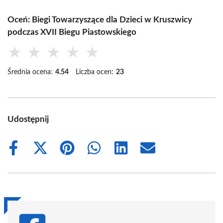
Oceń: Biegi Towarzyszące dla Dzieci w Kruszwicy
podczas XVII Biegu Piastowskiego
★
★
★
★
★
Średnia ocena:
4.54
Liczba ocen:
23
Udostępnij
Share
Share
Share
Share
Share
Share
on
on
on
on
on
on
Facebook
X
Pinterest
WhatsApp
LinkedIn
Email
(Twitter)