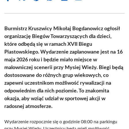
on
on
on
on
on
on
Facebook
X
Pinterest
WhatsApp
LinkedIn
Email
(Twitter)
Burmistrz Kruszwicy Mikołaj Bogdanowicz ogłosił
organizację Biegów Towarzyszących dla dzieci,
które odbędą się w ramach XVII Biegu
Piastowskiego. Wydarzenie zaplanowane jest na 16
maja 2026 roku i będzie miało miejsce w
malowniczej scenerii przy Mysiej Wieży. Biegi będą
dostosowane do różnych grup wiekowych, co
zapewni uczestnikom możliwość rywalizacji na
odpowiednim dla nich poziomie. To znakomita
okazja, aby wziąć udział w sportowej akcji w
radosnej atmosferze.
Wydarzenie rozpocznie się o godzinie 08:00 na parkingu
przy Mysiej Wieży. Uczestnicy będą mieli możliwość