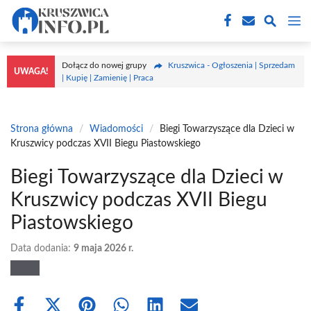
Przejdź
M
do
treści
Dołącz do nowej grupy
Kruszwica - Ogłoszenia | Sprzedam
UWAGA!
| Kupię | Zamienię | Praca
Strona główna
/
Wiadomości
/
Biegi Towarzyszące dla Dzieci w
Kruszwicy podczas XVII Biegu Piastowskiego
Biegi Towarzyszące dla Dzieci w
Kruszwicy podczas XVII Biegu
Piastowskiego
Data dodania:
9 maja 2026 r.
Share
Share
Share
Share
Share
Share