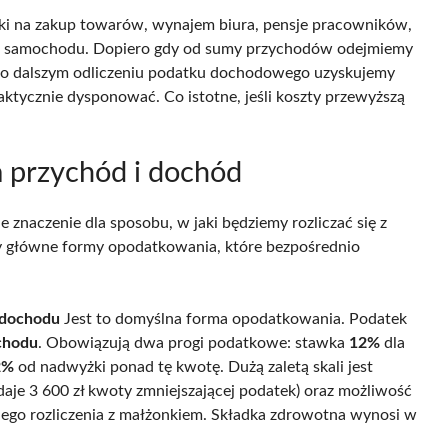
ki na zakup towarów, wynajem biura, pensje pracowników,
sing samochodu. Dopiero gdy od sumy przychodów odejmiemy
 Po dalszym odliczeniu podatku dochodowego uzyskujemy
aktycznie dysponować. Co istotne, jeśli koszty przewyższą
 przychód i dochód
aczenie dla sposobu, w jaki będziemy rozliczać się z
rzy główne formy opodatkowania, które bezpośrednio
 dochodu
Jest to domyślna forma opodatkowania. Podatek
chodu
. Obowiązują dwa progi podatkowe: stawka
12%
dla
2%
od nadwyżki ponad tę kwotę. Dużą zaletą skali jest
aje 3 600 zł kwoty zmniejszającej podatek) oraz możliwość
pólnego rozliczenia z małżonkiem. Składka zdrowotna wynosi w