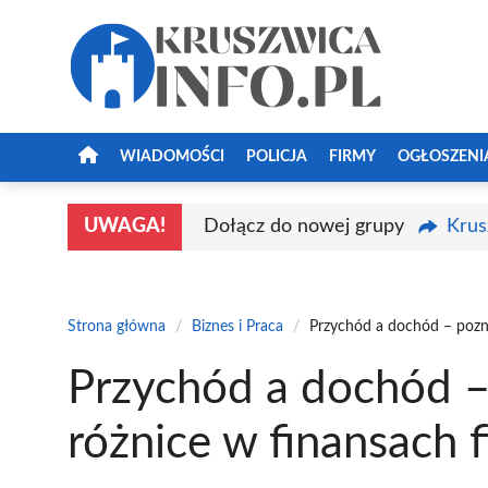
Przejdź
do
treści
WIADOMOŚCI
POLICJA
FIRMY
OGŁOSZENI
UWAGA!
Dołącz do nowej grupy
Krus
Strona główna
/
Biznes i Praca
/
Przychód a dochód – pozna
Przychód a dochód –
różnice w finansach 