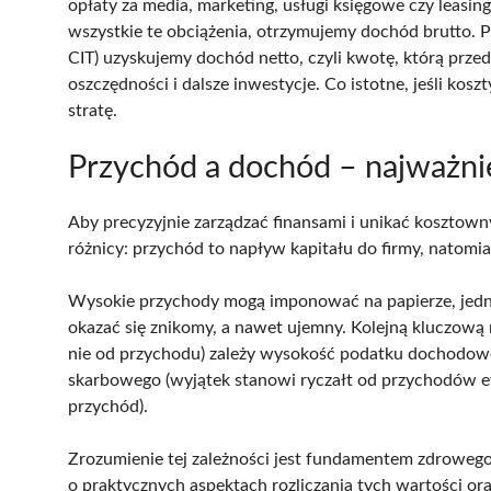
opłaty za media, marketing, usługi księgowe czy lea
wszystkie te obciążenia, otrzymujemy dochód brutto. 
CIT) uzyskujemy dochód netto, czyli kwotę, którą prz
oszczędności i dalsze inwestycje. Co istotne, jeśli ko
stratę.
Przychód a dochód – najważnie
Aby precyzyjnie zarządzać finansami i unikać kosztown
różnicy: przychód to napływ kapitału do firmy, natomi
Wysokie przychody mogą imponować na papierze, jed
okazać się znikomy, a nawet ujemny. Kolejną kluczową 
nie od przychodu) zależy wysokość podatku dochodowe
skarbowego (wyjątek stanowi ryczałt od przychodów e
przychód).
Zrozumienie tej zależności jest fundamentem zdrowego
o praktycznych aspektach rozliczania tych wartości o