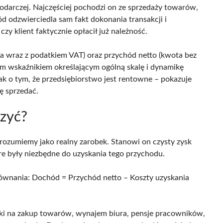
odarczej. Najczęściej pochodzi on ze sprzedaży towarów,
 odzwierciedla sam fakt dokonania transakcji i
zy klient faktycznie opłacił już należność.
a wraz z podatkiem VAT) oraz przychód netto (kwota bez
ym wskaźnikiem określającym ogólną skalę i dynamikę
k o tym, że przedsiębiorstwo jest rentowne – pokazuje
ę sprzedać.
czyć?
 rozumiemy jako realny zarobek. Stanowi on czysty zysk
re były niezbędne do uzyskania tego przychodu.
ównania: Dochód = Przychód netto – Koszty uzyskania
ki na zakup towarów, wynajem biura, pensje pracowników,