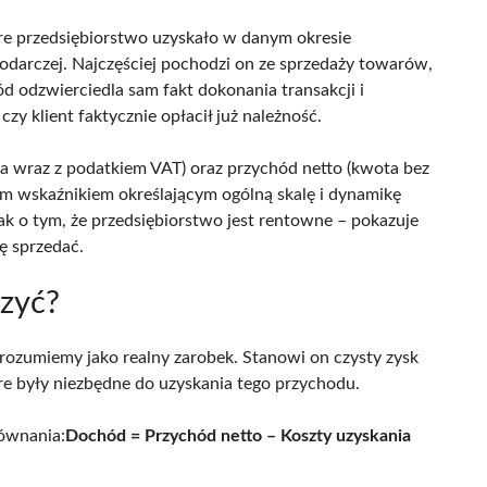
re przedsiębiorstwo uzyskało w danym okresie
odarczej. Najczęściej pochodzi on ze sprzedaży towarów,
 odzwierciedla sam fakt dokonania transakcji i
zy klient faktycznie opłacił już należność.
a wraz z podatkiem VAT) oraz przychód netto (kwota bez
ym wskaźnikiem określającym ogólną skalę i dynamikę
k o tym, że przedsiębiorstwo jest rentowne – pokazuje
ę sprzedać.
czyć?
 rozumiemy jako realny zarobek. Stanowi on czysty zysk
re były niezbędne do uzyskania tego przychodu.
ównania:
Dochód = Przychód netto – Koszty uzyskania