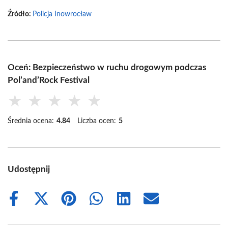
Źródło:
Policja Inowrocław
Oceń: Bezpieczeństwo w ruchu drogowym podczas
Pol’and’Rock Festival
★
★
★
★
★
Średnia ocena:
4.84
Liczba ocen:
5
Udostępnij
Share
Share
Share
Share
Share
Share
on
on
on
on
on
on
Facebook
X
Pinterest
WhatsApp
LinkedIn
Email
(Twitter)