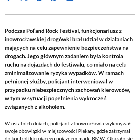
on
on
on
on
on
on
Facebook
X
Pinterest
WhatsApp
LinkedIn
Email
(Twitter)
Podczas Pol’and’Rock Festival, funkcjonariusz z
inowrocławskiej drogówki brał udział w działaniach
mających na celu zapewnienie bezpieczeństwa na
drogach. Jego głównym zadaniem była kontrola
ruchu na dojazdach do festiwalu, co miało na celu
zminimalizowanie ryzyka wypadków. W ramach
pełnionej służby, policjant interweniował w
przypadku niebezpiecznych zachowań kierowców,
w tym w sytuacji popełnienia wykroczeń
związanych z alkoholem.
W ostatnich dniach, policjant z Inowrocławia wykonywał
swoje obowiązki w miejscowości Piekary, gdzie zatrzymał
do kontroli kierującego pojazdem marki BMW. Okazało się,