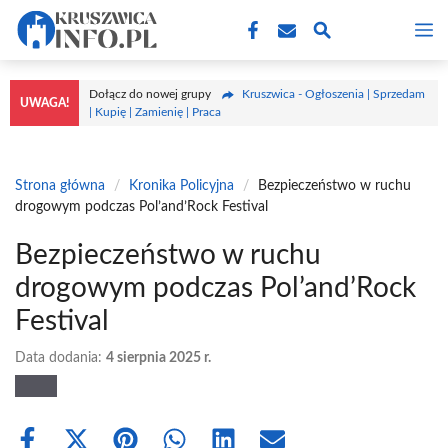
Przejdź
M
do
treści
Dołącz do nowej grupy
Kruszwica - Ogłoszenia | Sprzedam
UWAGA!
| Kupię | Zamienię | Praca
Strona główna
/
Kronika Policyjna
/
Bezpieczeństwo w ruchu
drogowym podczas Pol’and’Rock Festival
Bezpieczeństwo w ruchu
drogowym podczas Pol’and’Rock
Festival
Data dodania:
4 sierpnia 2025 r.
Share
Share
Share
Share
Share
Share