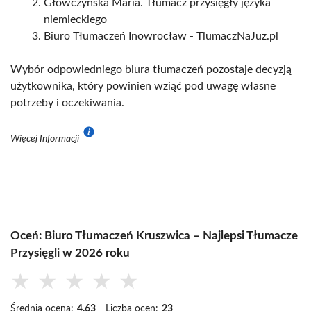
Główczyńska Maria. Tłumacz przysięgły języka
niemieckiego
Biuro Tłumaczeń Inowrocław - TlumaczNaJuz.pl
Wybór odpowiedniego biura tłumaczeń pozostaje decyzją
użytkownika, który powinien wziąć pod uwagę własne
potrzeby i oczekiwania.
Więcej Informacji
Oceń: Biuro Tłumaczeń Kruszwica – Najlepsi Tłumacze
Przysięgli w 2026 roku
★
★
★
★
★
Średnia ocena:
4.63
Liczba ocen:
23