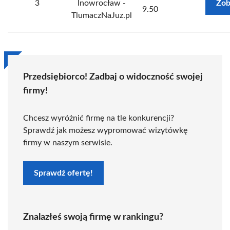
3
Inowrocław -
Zob
9.50
TlumaczNaJuz.pl
Przedsiębiorco! Zadbaj o widoczność swojej
firmy!
Chcesz wyróżnić firmę na tle konkurencji?
Sprawdź jak możesz wypromować wizytówkę
firmy w naszym serwisie.
Sprawdź ofertę!
Znalazłeś swoją firmę w rankingu?