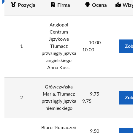
Pozycja
Firma
Ocena
Wiz
Anglopol
Centrum
Językowe
10.00
1
Tłumacz
Zob
10.00
przysięgły języka
angielskiego
Anna Kuss.
Główczyńska
Maria. Tłumacz
9.75
2
Zob
przysięgły języka
9.75
niemieckiego
Biuro Tłumaczeń
9.50