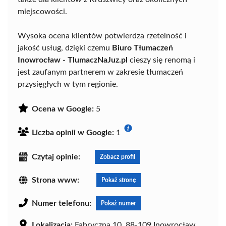
miejscowości.
Wysoka ocena klientów potwierdza rzetelność i
jakość usług, dzięki czemu
Biuro Tłumaczeń
Inowrocław - TlumaczNaJuz.pl
cieszy się renomą i
jest zaufanym partnerem w zakresie tłumaczeń
przysięgłych w tym regionie.
Ocena w Google:
5
Liczba opinii w Google:
1
Czytaj opinie:
Zobacz profil
Strona www:
Pokaż stronę
Numer telefonu:
Pokaż numer
Lokalizacja:
Fabryczna 10, 88-109 Inowrocław