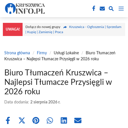
Przejdź
M
do
treści
Dołącz do nowej grupy
Kruszwica - Ogłoszenia | Sprzedam
UWAGA!
| Kupię | Zamienię | Praca
Strona główna
/
Firmy
/
Usługi Lokalne
/
Biuro Tłumaczeń
Kruszwica – Najlepsi Tłumacze Przysięgli w 2026 roku
Biuro Tłumaczeń Kruszwica –
Najlepsi Tłumacze Przysięgli w
2026 roku
Data dodania:
2 sierpnia 2026 r.
Share
Share
Share
Share
Share
Share
on
on
on
on
on
on