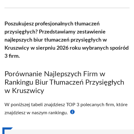
Facebook
X
Pinterest
WhatsApp
LinkedIn
Email
(Twitter)
Poszukujesz profesjonalnych tłumaczeń
przysięgłych? Przedstawiamy zestawienie
najlepszych biur tłumaczeń przysięgłych w
Kruszwicy w sierpniu 2026 roku wybranych spośród
3 firm.
Porównanie Najlepszych Firm w
Rankingu Biur Tłumaczeń Przysięgłych
w Kruszwicy
W poniższej tabeli znajdziesz TOP 3 polecanych firm, które
znajdziesz w naszym rankingu.