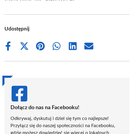
Udostępnij
Share
Share
Share
Share
Share
Share
on
on
on
on
on
on
Facebook
X
Pinterest
WhatsApp
LinkedIn
Email
(Twitter)
Dołącz do nas na Facebooku!
Odkrywaj, dyskutuj i dziel się tym co najlepsze!
Przyłącz się do naszej społeczności na Facebooku,
gdzie możesz dowiedzieć się więcej o lokalnych